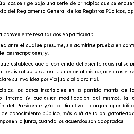
Públicos se rige bajo una serie de principios que se encu
nado del Reglamento General de los Registros Públicos, 
ta conveniente resaltar dos en particular:
mediante el cual se presume, sin admitirse prueba en cont
 las inscripciones; y,
: que establece que el contenido del asiento registral se 
ular registral para actuar conforme al mismo, mientras el as
lare su invalidez por vía judicial o arbitral.
cipios, los actos inscribibles en la partida matriz de l
 Interno (y cualquier modificación del mismo), la c
ón del Presidente y/o la Directiva- otorgan oponibilid
de conocimiento público, más allá de la obligatorieda
omponen la junta, cuando los acuerdos son adoptados.