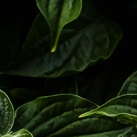
Soluciones para la salud, bienestar y el
desempeño de personas, empresas y
organizaciones.
Nuestro servicio de monitoreo y gestión de la
calidad de aire interior revela la composición
del aire en los ambientes de su operación.
Descubra si existen contaminantes presentes
como partículas, compuestos orgánicos
volátiles, y otros.
Luego, desarrollamos un informe con
recomendaciones de mejora, y acompañamos
su implementación a través de soluciones de
purificación con la tecnología líder de IQAir.