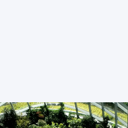
inmueble y operación incorporando prácticas de
riego tecnificado, paisajismo, y eficiencia hídrica
junto a aliados como Agua Conserve; así como de
electromovilidad, transporte ecológico, HVAC y
calidad de aire.
COMUNIDAD
Construimos lazos comunitarios con campañas junto
a instituciones y organizaciones especializadas.