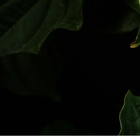
empresa u organización y avance hacia la
neutralidad de carbono.
Nuestro servicio incluye la inspección y
cálculo de emisiones de CO2 según estándares
internacionales, el detalle de áreas clave de
mejora y nuestra asesoría integral para
implementar las estrategias de mitigación y
compensación de emisiones en su operación.
Además, brindamos herramientas de
monitoreo y reportes de progreso para lograr
el reconocimiento de Huella de Carbono Perú -
MINAM.
ME INTERESA