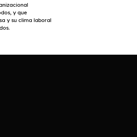
anizacional
odos, y que
sa y su clima laboral
dos.